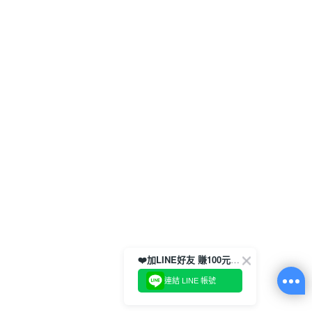
❤️加LINE好友 賺100元券！
連結 LINE 帳號