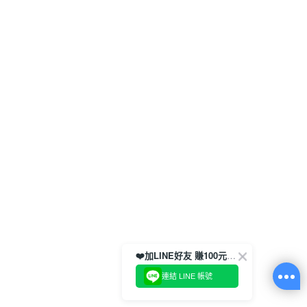
❤️加LINE好友 賺100元券！
連結 LINE 帳號