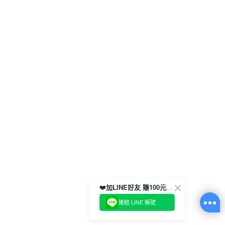
❤️加LINE好友 賺100元券！
連結 LINE 帳號