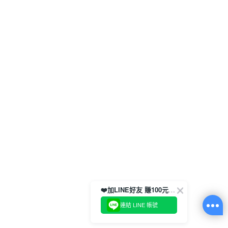
❤️加LINE好友 賺100元券！
連結 LINE 帳號