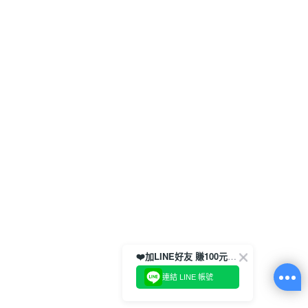
❤️加LINE好友 賺100元券！
連結 LINE 帳號