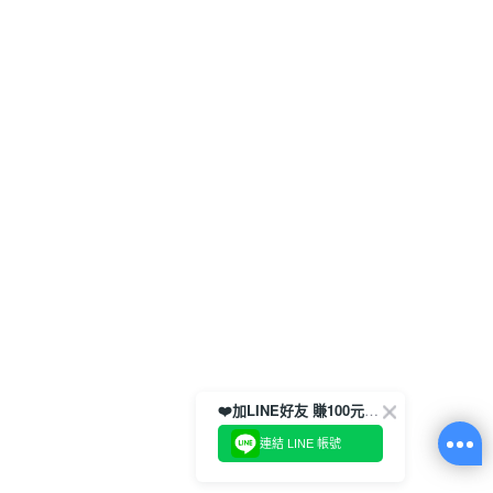
❤️加LINE好友 賺100元券！
連結 LINE 帳號