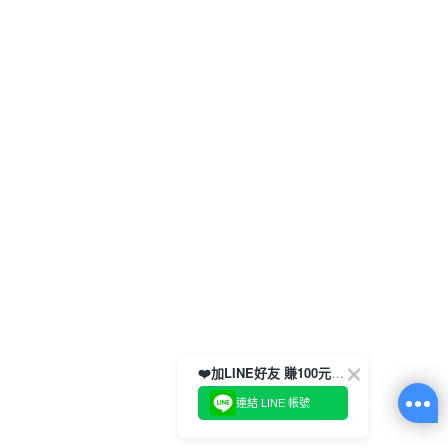
❤️加LINE好友 賺100元券！
連結 LINE 帳號