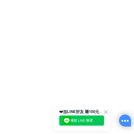
❤️加LINE好友 賺100元券！
連結 LINE 帳號