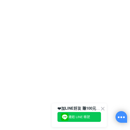
❤️加LINE好友 賺100元券！
連結 LINE 帳號