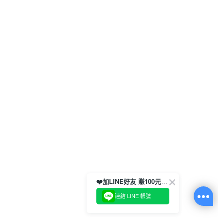
❤️加LINE好友 賺100元券！
連結 LINE 帳號