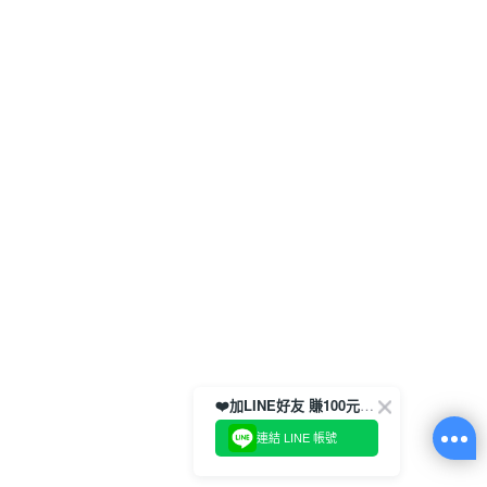
❤️加LINE好友 賺100元券！
連結 LINE 帳號