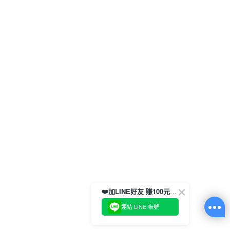
❤️加LINE好友 賺100元券！
連結 LINE 帳號