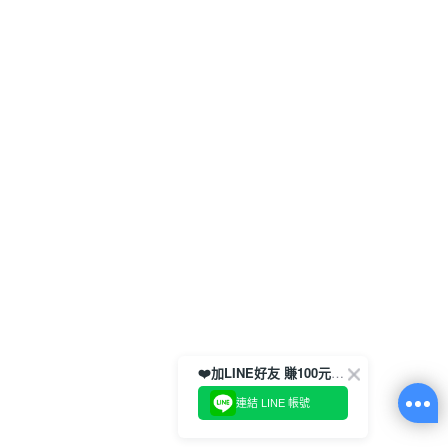
❤️加LINE好友 賺100元券！
連結 LINE 帳號