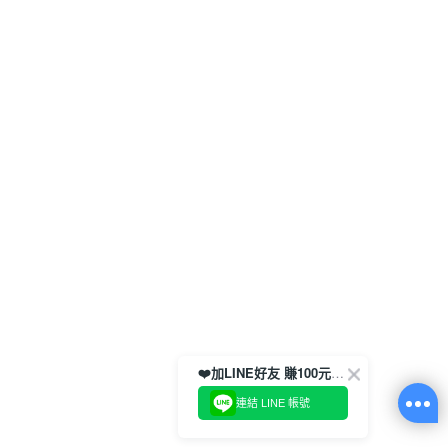
❤️加LINE好友 賺100元券！
連結 LINE 帳號