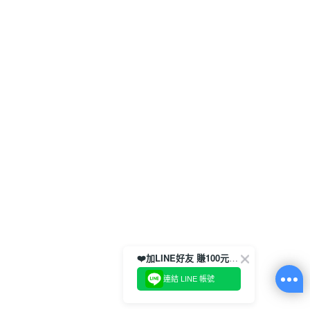
❤️加LINE好友 賺100元券！
連結 LINE 帳號