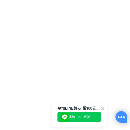
❤️加LINE好友 賺100元券！
連結 LINE 帳號