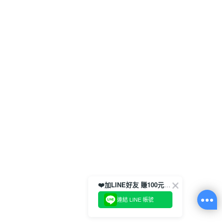
❤️加LINE好友 賺100元券！
連結 LINE 帳號