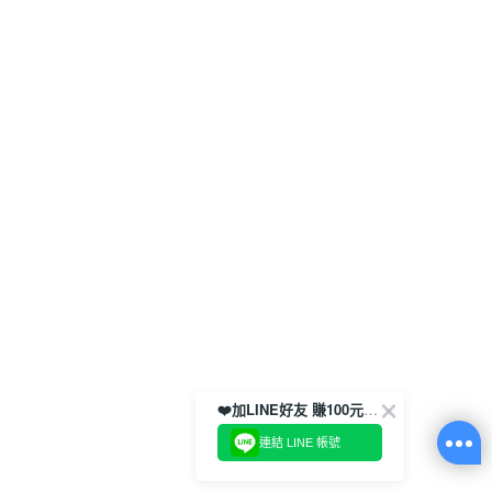
❤️加LINE好友 賺100元券！
連結 LINE 帳號