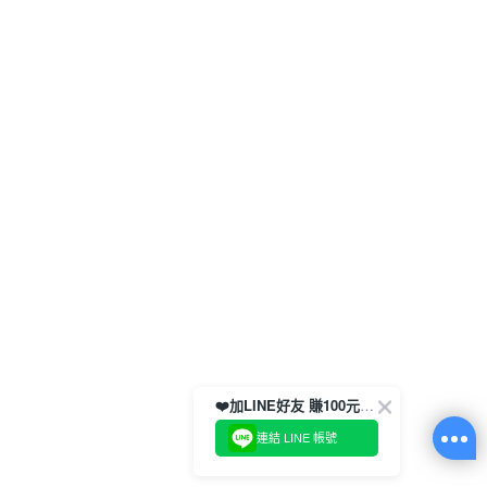
❤️加LINE好友 賺100元券！
連結 LINE 帳號