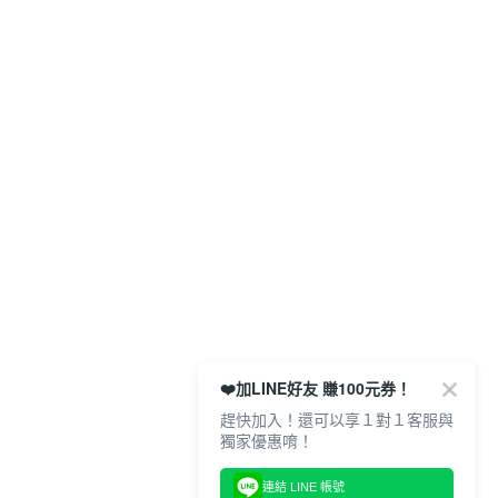
❤️加LINE好友 賺100元券！
趕快加入！還可以享１對１客服與
獨家優惠唷！
連結 LINE 帳號