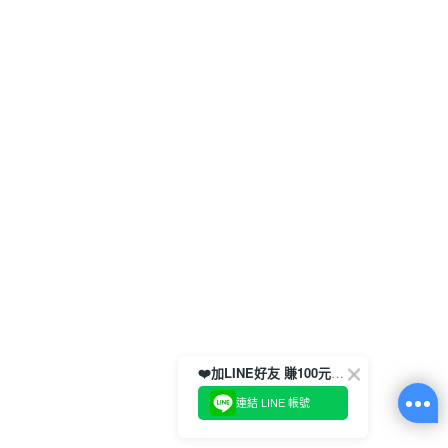
❤️加LINE好友 賺100元券！
連結 LINE 帳號