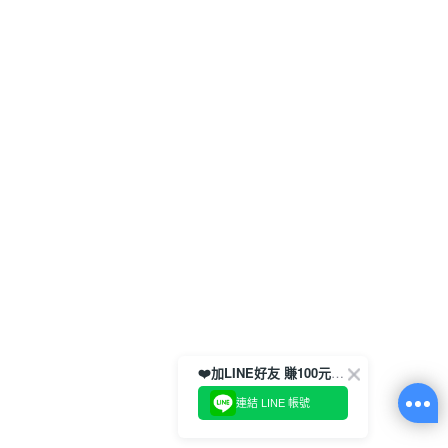
❤️加LINE好友 賺100元券！
連結 LINE 帳號