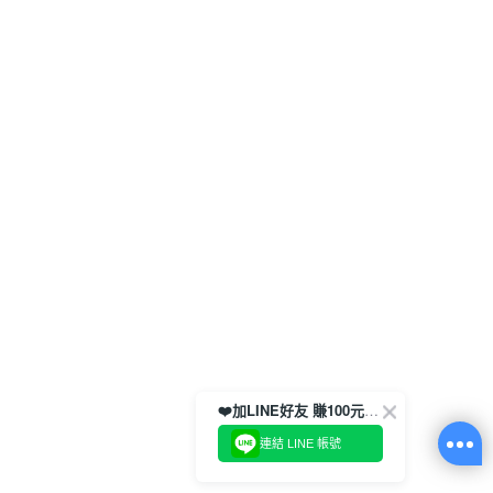
❤️加LINE好友 賺100元券！
連結 LINE 帳號