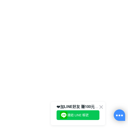
❤️加LINE好友 賺100元券！
連結 LINE 帳號