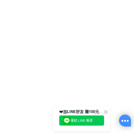
❤️加LINE好友 賺100元券！
連結 LINE 帳號