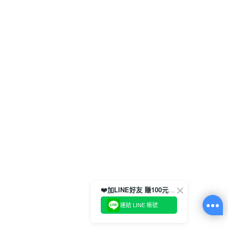
❤️加LINE好友 賺100元券！
連結 LINE 帳號