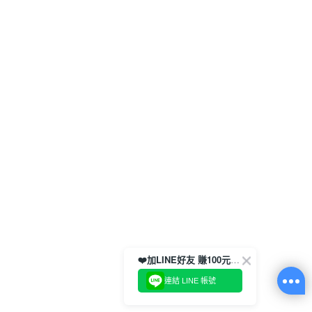
❤️加LINE好友 賺100元券！
連結 LINE 帳號