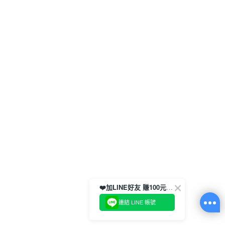
❤️加LINE好友 賺100元券！
連結 LINE 帳號