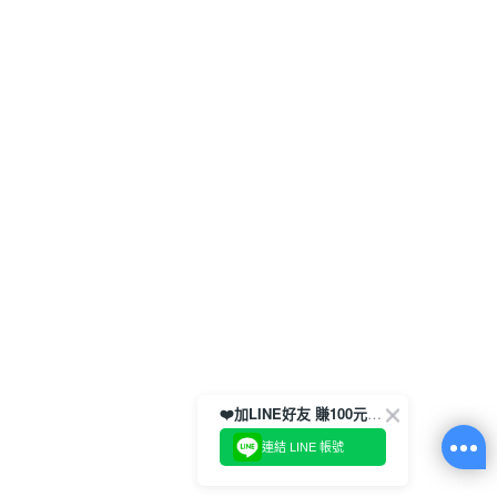
❤️加LINE好友 賺100元券！
連結 LINE 帳號