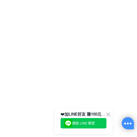
❤️加LINE好友 賺100元券！
連結 LINE 帳號