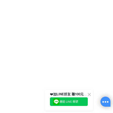
❤️加LINE好友 賺100元券！
連結 LINE 帳號