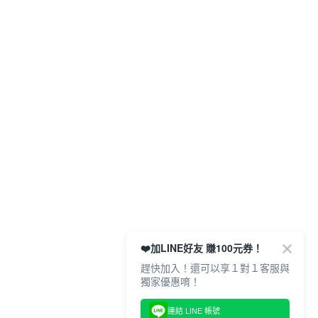
❤️加LINE好友 賺100元券！
趕快加入！還可以享１對１客服與
獨家優惠唷！
連結 LINE 帳號