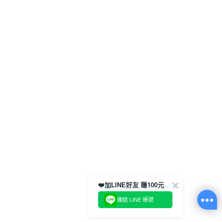
❤️加LINE好友 賺100元券！
連結 LINE 帳號