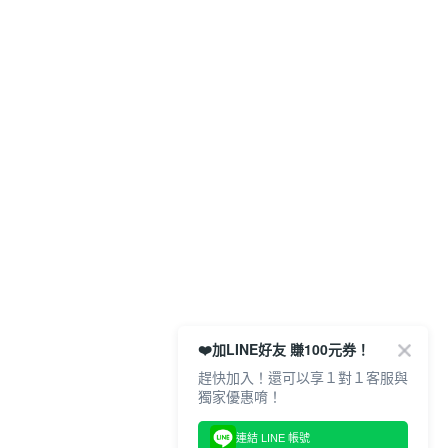
❤️加LINE好友 賺100元券！
趕快加入！還可以享１對１客服與
獨家優惠唷！
連結 LINE 帳號