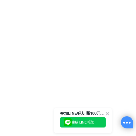
❤️加LINE好友 賺100元券！
連結 LINE 帳號