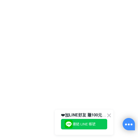
❤️加LINE好友 賺100元券！
連結 LINE 帳號