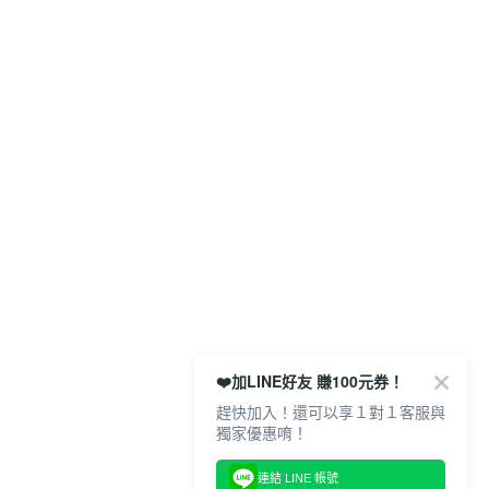
❤️加LINE好友 賺100元券！
趕快加入！還可以享１對１客服與
獨家優惠唷！
連結 LINE 帳號