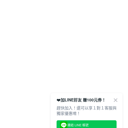
❤️加LINE好友 賺100元券！
趕快加入！還可以享１對１客服與
獨家優惠唷！
連結 LINE 帳號