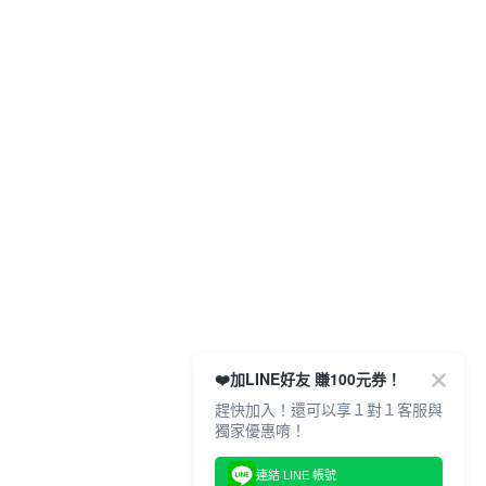
❤️加LINE好友 賺100元券！
趕快加入！還可以享１對１客服與
獨家優惠唷！
連結 LINE 帳號