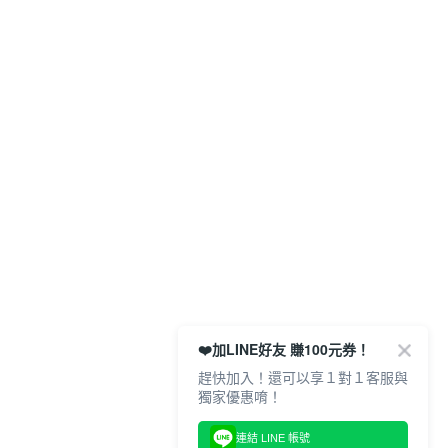
❤️加LINE好友 賺100元券！
趕快加入！還可以享１對１客服與
獨家優惠唷！
連結 LINE 帳號