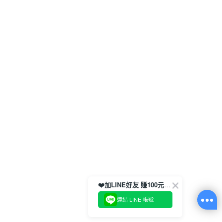
❤️加LINE好友 賺100元券！
連結 LINE 帳號