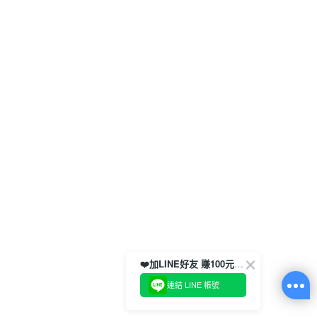
❤️加LINE好友 賺100元券！
連結 LINE 帳號