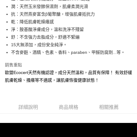
華南商業銀行
彰化商業銀行
國泰世華商業銀行
兆豐國際商業銀行
潤：天然玉米發酵保濕劑，肌膚柔潤光滑
LINE Pay
上海商業儲蓄銀行
台北富邦商業銀行
臺灣中小企業銀行
台中商業銀行
抗：天然燕麥富含β葡聚醣，增強肌膚抵抗力
國泰世華商業銀行
兆豐國際商業銀行
匯豐（台灣）商業銀行
華泰商業銀行
Apple Pay
臺灣中小企業銀行
台中商業銀行
乾：降低肌膚乾燥癢感
聯邦商業銀行
遠東國際商業銀行
匯豐（台灣）商業銀行
華泰商業銀行
淨：胺基酸淨膚成分，溫和洗淨不殘留
街口支付
元大商業銀行
永豐商業銀行
聯邦商業銀行
遠東國際商業銀行
舒：不含強力去脂成分，舒適不緊繃
玉山商業銀行
星展（台灣）商業銀行
元大商業銀行
永豐商業銀行
悠遊付
15大無添加，成份安全純淨。
台新國際商業銀行
中國信託商業銀行
玉山商業銀行
星展（台灣）商業銀行
台灣樂天信用卡公司
不含麥麩、酒精、色素、香料、paraben、甲醛防腐劑...等。
台新國際商業銀行
中國信託商業銀行
全盈+PAY
台灣樂天信用卡公司
銷售重點
ATM付款
歐盟Ecocert天然有機認證，成分天然溫和，品質有保障！ 有效舒緩
貨到付款
肌膚乾燥、搔癢等不適感，讓肌膚恢復健康狀態！
運送方式
全家取貨付款
詳細說明
商品規格
相關推薦
每筆NT$80，滿NT$800(含以上)免運費
付款後全家取貨
每筆NT$80，滿NT$800(含以上)免運費