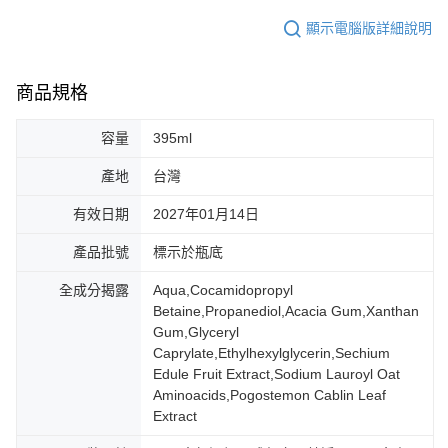
顯示電腦版詳細說明
商品規格
容量
395ml
產地
台灣
有效日期
2027年01月14日
產品批號
標示於瓶底
全成分揭露
Aqua,Cocamidopropyl
Betaine,Propanediol,Acacia Gum,Xanthan
Gum,Glyceryl
Caprylate,Ethylhexylglycerin,Sechium
Edule Fruit Extract,Sodium Lauroyl Oat
Aminoacids,Pogostemon Cablin Leaf
Extract