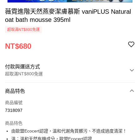
薇霓進階天然燕麥潔膚慕斯 vaniPLUS Natural
oat bath mousse 395ml
超取滿NT$800免運
NT$680
付款與運送方式
超取滿NT$800免運
付款方式
商品特色
信用卡一次付款
商品編號
信用卡分期付款
7318097
3 期 0 利率 每期
NT$226
21家銀行
商品特色
6 期 0 利率 每期
NT$113
21家銀行
合作金庫商業銀行
第一商業銀行
由歐盟Ecocert認證，溫和代謝角質髒污、不造成過度清潔！
華南商業銀行
彰化商業銀行
合作金庫商業銀行
第一商業銀行
超商取貨付款
溫：溫和天然有機成分，歐盟Ecocert認證
上海商業儲蓄銀行
台北富邦商業銀行