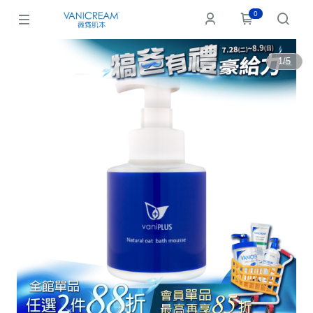
0
1
/
5