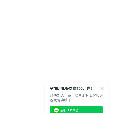
❤️加LINE好友 賺100元券！
趕快加入！還可以享１對１客服與
獨家優惠唷！
連結 LINE 帳號