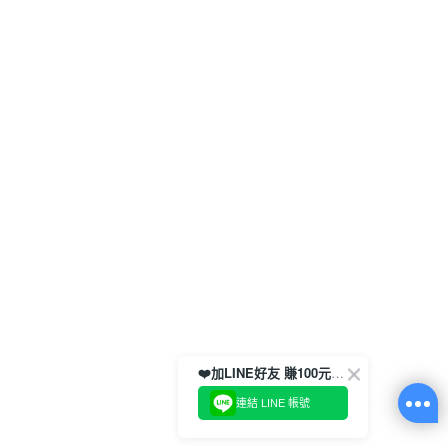
❤️加LINE好友 賺100元券！
連結 LINE 帳號