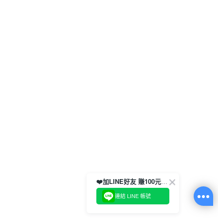
❤️加LINE好友 賺100元券！
連結 LINE 帳號