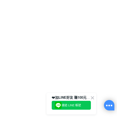
❤️加LINE好友 賺100元券！
連結 LINE 帳號