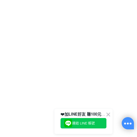
❤️加LINE好友 賺100元券！
連結 LINE 帳號