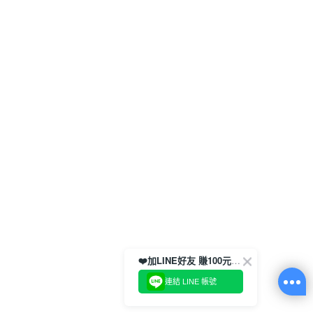
❤️加LINE好友 賺100元券！
連結 LINE 帳號