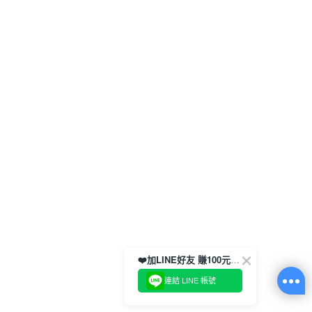
❤️加LINE好友 賺100元券！
連結 LINE 帳號